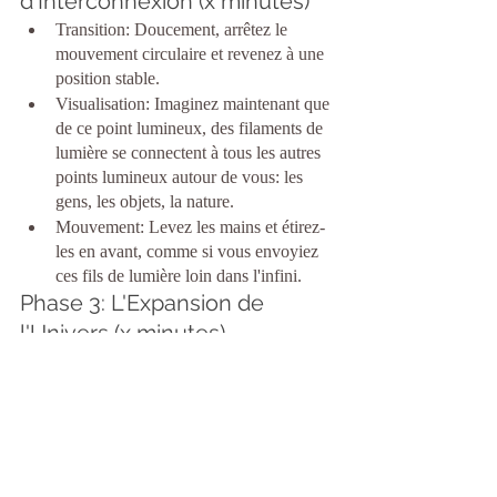
d'Interconnexion (x minutes)
Transition: Doucement, arrêtez le 
mouvement circulaire et revenez à une 
position stable.
Visualisation: Imaginez maintenant que 
de ce point lumineux, des filaments de 
lumière se connectent à tous les autres 
points lumineux autour de vous: les 
gens, les objets, la nature.
Mouvement: Levez les mains et étirez-
les en avant, comme si vous envoyiez 
ces fils de lumière loin dans l'infini.
Phase 3: L'Expansion de 
l'Univers (x minutes)
Transition: Ramenez vos mains vers 
vous et placez-les sur votre cœur.
Visualisation: Imaginez que vous êtes 
un point dans cet univers en expansion. 
Tout comme l'univers s'étend, vous 
aussi vous grandissez et vous étendez.