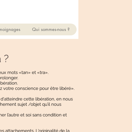
moignages
Qui sommes-nous ?
 ?
eux mots «tan» et «tra».
prolonger.
ibération.
 votre conscience pour être libéré».
'atteindre cette libération, en nous
chement sujet /objet qu’il nous
r l’autre et soi sans condition et
es attachements. L'originalité de la