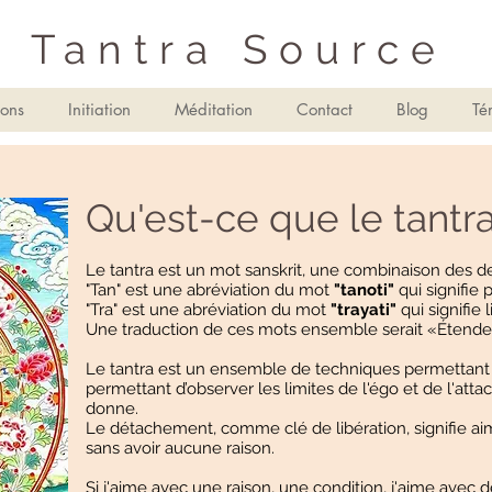
Tantra Source
ions
Initiation
Méditation
Contact
Blog
Té
Qu'est-ce que le tantra
Le tantra est un mot sanskrit, une combinaison des d
"Tan" est une abréviation du mot
"tanoti"
qui signifie 
"Tra" est une abréviation du mot
"trayati"
qui signifie l
Une traduction de ces mots ensemble serait «Étendez
Le tantra est un ensemble de techniques permettant d
permettant d’observer les limites de l'égo et de l'atta
donne.
Le détachement, comme clé de libération, signifie aime
sans avoir aucune raison.
Si j'aime avec une raison, une condition, j'aime avec d