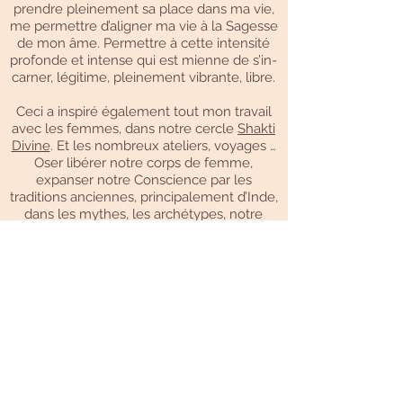
prendre pleinement sa place dans ma vie,
me permettre d’aligner ma vie à la Sagesse
de mon âme. Permettre à cette intensité
profonde et intense qui est mienne de s’in-
carner, légitime, pleinement vibrante, libre.
Ceci a inspiré également tout mon travail
avec les femmes, dans notre cercle
Shakti
Divine
. Et les nombreux ateliers, voyages …
Oser libérer notre corps de femme,
expanser notre Conscience par les
traditions anciennes, principalement d’Inde,
dans les mythes, les archétypes, notre
travail spirituel et corporel. Unir Corps,
Esprit et Cœur, dans une spiritualité
pleinement incarnée. Vivre et vibrer de tout
notre Etre, totalement libres, totalement
humaines. Ce cycle d’Eveil et d’Initiation
des femmes a duré une dizaine d’années,
une grâce. Un cycle.
"Faire du conscient" a été un autre pilier de
ma vie, personnelle et professionnelle. Sur
notre nature réelle, en nous-mêmes, en