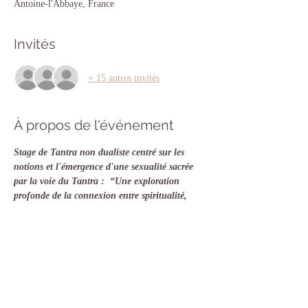
Antoine-l'Abbaye, France
Invités
+ 15 autres invités
À propos de l'événement
Stage de Tantra non dualiste centré sur les 
notions et l'émergence d'une sexualité sacrée 
par la voie du Tantra :  “Une exploration 
profonde de la connexion entre spiritualité, 
énergie et intimité.” Les noces Alchimiques.
Nous nous inviterons à explorer les thèmes 
suivants sur 4 jours et une soirée en résidentiel.
Introduction et fondements
Mise en place d'un espace sacré:
Méditation d'ancrage.
Rituel d'ouverture.