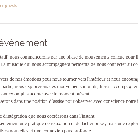
er guests
l'événement
atif, nous commencerons par une phase de mouvements conçue pour libé
. La musique qui nous accompagnera permettra de nous connecter au corp
ers de nos émotions pour nous tourner vers l'intérieur et nous encourag
 partie, nous explorerons des mouvements intuitifs, libres accompagner
e connexion plus accrue avec le moment présent.
erons dans une position d’assise pour observer avec conscience notre int
d'intégration que nous cocréerons dans l'instant.
seulement une pratique de relaxation et de lacher prise , mais une explo
ctives nouvelles et une connexion plus profonde…