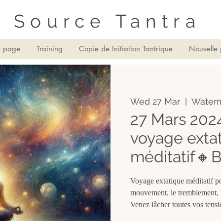
Source Tantra
e page
Training
Copie de Initiation Tantrique
Nouvelle
Wed 27 Mar
  |  
Waterm
27 Mars 202
voyage exta
méditatif🔸B
Voyage extatique méditatif pou
mouvement, le tremblement, l
Venez lâcher toutes vos tensio